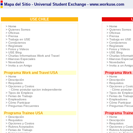
Mapa del Sitio - Universal Student Exchange - www.workuse.com
USE CHILE
> Home
> Home
> Quienes Somos
> Quienes Somos
> Oficinas
> Oficinas
> Prensa
> Prensa
> Trabaja en USE
> Trabaja en USE
> Contáctenos
> Contáctenos
> Regístrate
> Regístrate
> Fotos y Videos
> Fotos y Videos
> USE Blog
> USE Blog
> Charlas Informativas Work and Travel
> Charlas Informat
> Alianzas Especiales
> Alianzas Especia
> Novedades
> Novedades
> Invita a un Amigo
> Invita a un Amigo
Programa Work and Travel USA
Programa Work 
> Home
> Home
> Descripción
> Descripción
> Requisitos
> Requisitos
> Opciones y Costos
> Opciones y Cost
- Cómo postular opcion independiente
- Cómo postular 
> Tipos de Empleos
> Tipos de Empleo
> Ferias de Trabajo
> Ferias de Trabaj
> Empleadores
> Empleadores
> Cómo Participar
> Cómo Participar
> Preguntas Frecuentes
> Preguntas Frecu
Programa Trainee USA
Programa Train
> Descripción
> Home
> Requisitos
> Descripción
> Opciones y Costos
> Requisitos
> Rubros Aceptados
> Opciones y Cost
> Ferias de Trabajo
> Rubros Aceptado