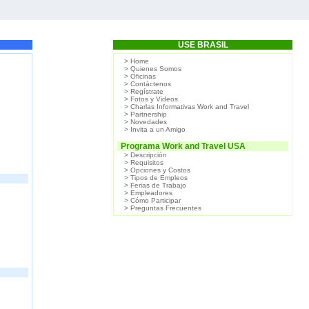
USE BRASIL
> Home
> Quienes Somos
> Oficinas
> Contáctenos
> Regístrate
> Fotos y Videos
> Charlas Informativas Work and Travel
> Partnership
> Novedades
> Invita a un Amigo
Programa Work and Travel USA
> Descripción
> Requisitos
> Opciones y Costos
> Tipos de Empleos
> Ferias de Trabajo
> Empleadores
> Cómo Participar
> Preguntas Frecuentes