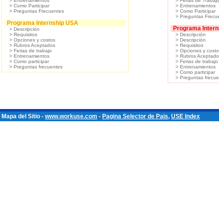
> Entrenamientos
> Ferias de Trabaj
> Como Participar
> Entrenamientos
> Preguntas Frecuentes
> Como Participar
> Preguntas Frecu
Programa Internship USA
Programa Inter
> Descripción
> Requisitos
> Descripción
> Opciones y costos
> Descripción
> Rubros Aceptados
> Requisitos
> Ferias de trabajo
> Opciones y cost
> Entrenamientos
> Rubros Aceptado
> Como participar
> Ferias de trabajo
> Preguntas frecuentes
> Entrenamientos
> Como participar
> Preguntas frecu
Mapa del Sitio -
www.workuse.com
-
Pagina Selector de Pais
,
USE Index