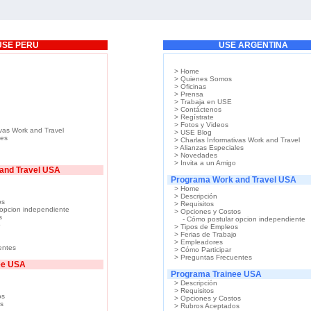
USE PERU
USE ARGENTINA
> Home
> Quienes Somos
> Oficinas
> Prensa
> Trabaja en USE
> Contáctenos
> Regístrate
> Fotos y Videos
ivas Work and Travel
> USE Blog
les
> Charlas Informativas Work and Travel
> Alianzas Especiales
> Novedades
> Invita a un Amigo
and Travel USA
Programa Work and Travel USA
> Home
> Descripción
os
> Requisitos
opcion independiente
> Opciones y Costos
s
- Cómo postular opcion independiente
o
> Tipos de Empleos
> Ferias de Trabajo
> Empleadores
entes
> Cómo Participar
> Preguntas Frecuentes
ee USA
Programa Trainee USA
> Descripción
> Requisitos
os
> Opciones y Costos
s
> Rubros Aceptados