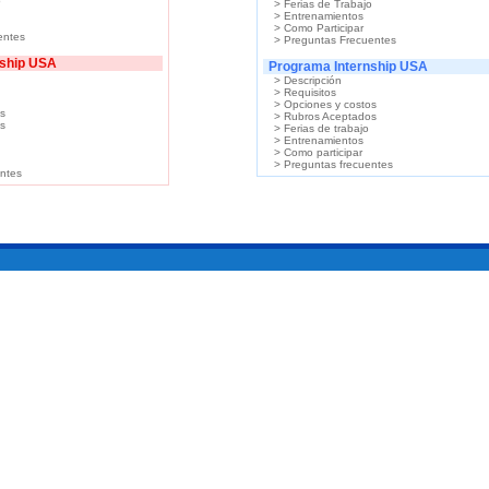
o
> Ferias de Trabajo
> Entrenamientos
> Como Participar
entes
> Preguntas Frecuentes
nship USA
Programa Internship USA
> Descripción
> Requisitos
> Opciones y costos
os
> Rubros Aceptados
s
> Ferias de trabajo
> Entrenamientos
> Como participar
> Preguntas frecuentes
entes